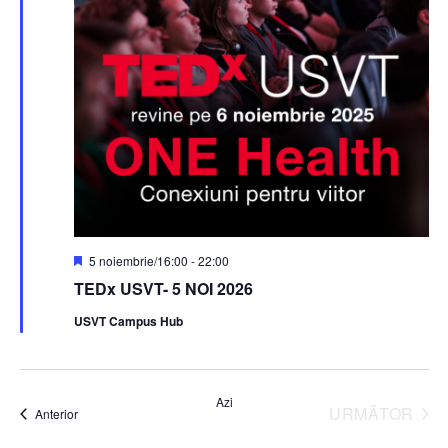
Reprezentativ
5 noiembrie/16:00
-
22:00
TEDx USVT- 5 NOI 2026
USVT Campus Hub
Azi
URMĂTOR
Evenimente
Anterior
EVENIME